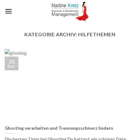
Skip
to
content
KATEGORIE ARCHIV:
HILFETHEMEN
23
Dez.
Ghosting verarbeiten und Trennungsschmerz lindern
Die besten Tipps bei Ghosting Du hattest ein schönes Date,