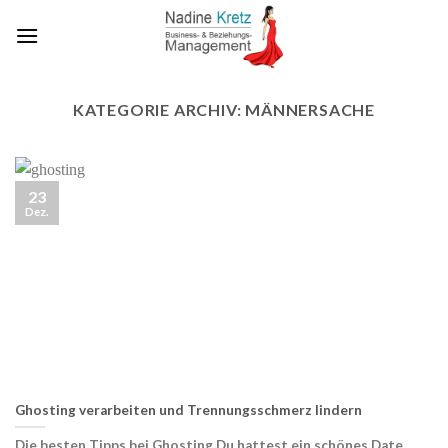
Skip
to
content
KATEGORIE ARCHIV:
MÄNNERSACHE
23
Dez.
Ghosting verarbeiten und Trennungsschmerz lindern
Die besten Tipps bei Ghosting Du hattest ein schönes Date,