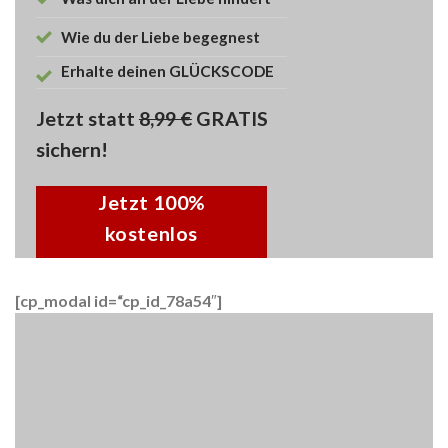
Wie du der Liebe begegnest
Erhalte deinen GLÜCKSCODE
Jetzt statt
8,99 €
GRATIS
sichern!
Jetzt 100%
kostenlos
anfordern!
[cp_modal id=“cp_id_78a54″]