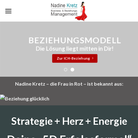
Skip
to
content
e &
BEZIEHUNGSMODELL
Die Lösung liegt mitten in Dir!
Zur ICH-Beziehung
Nadine Kretz – die Frau in Rot – ist bekannt aus:
Strategie + Herz + Energie