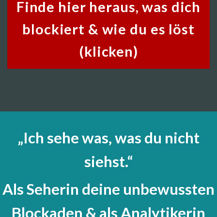
Finde hier heraus, was dich
blockiert & wie du es löst
(klicken)
„Ich sehe was, was du nicht
siehst.“
Als Seherin deine unbewussten
Blockaden & als Analytikerin