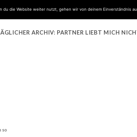
BÜCHER
BLOG
SHOP
TREFFPUNKT
ÜBER MICH
 du die Website weiter nutzt, gehen wir von deinem Einverständnis au
ÄGLICHER ARCHIV:
PARTNER LIEBT MICH NIC
n so