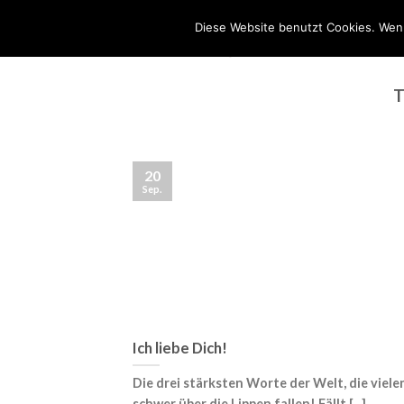
Skip
BERUFUNG
Diese Website benutzt Cookies. Wenn
to
content
T
20
Sep.
Ich liebe Dich!
Die drei stärksten Worte der Welt, die viele
schwer über die Lippen fallen! Fällt [...]