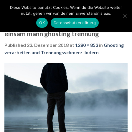
Skip
Diese Website benutzt Cookies. Wenn du die Website weiter
to
nutzt, gehen wir von deinem Einverständnis aus.
content
OK
Datenschutzerklärung
einsam mann ghosting trennung
Published
23. Dezember 2018
at
1280 × 853
in
Ghosting
verarbeiten und Trennungsschmerz lindern