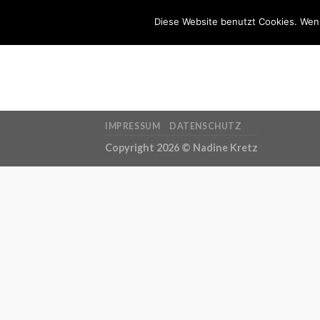
Skip
BERUFUNG
Diese Website benutzt Cookies. Wenn
to
content
IMPRESSUM
DATENSCHUTZ
Copyright 2026 ©
Nadine Kretz