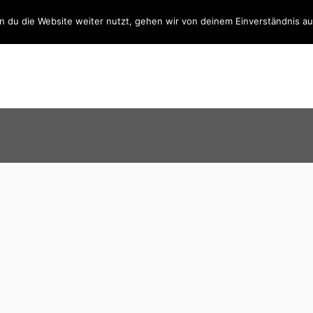
BÜCHER
BLOG
SHOP
TREFFPUNKT
ÜBER MICH
 du die Website weiter nutzt, gehen wir von deinem Einverständnis au