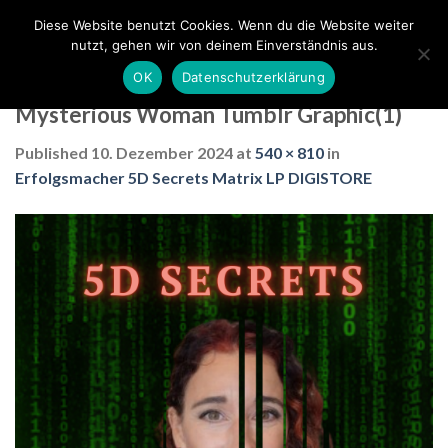
Skip
Diese Website benutzt Cookies. Wenn du die Website weiter
to
nutzt, gehen wir von deinem Einverständnis aus.
content
OK
Datenschutzerklärung
Mysterious Woman Tumblr Graphic(1)
Published
10. Dezember 2024
at
540 × 810
in
Erfolgsmacher 5D Secrets Matrix LP DIGISTORE