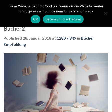
Skip
Diese Website benutzt Cookies. Wenn du die Website weiter
to
nutzt, gehen wir von deinem Einverständnis aus.
content
OK
Datenschutzerklärung
Bücher2
Published
28. Januar 2018
at
1280 × 849
in
Bücher
Empfehlung