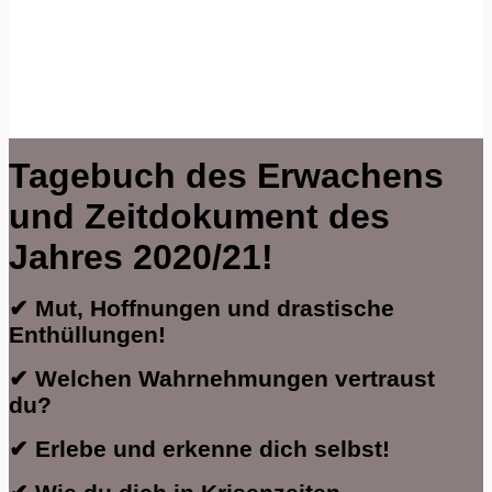
Tagebuch des Erwachens
und Zeitdokument des
Jahres 2020/21!
✔ Mut, Hoffnungen und drastische
Enthüllungen!
✔ Welchen Wahrnehmungen vertraust
du?
✔ Erlebe und erkenne dich selbst!