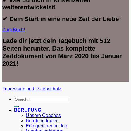
✔ Wie du dich in Krisenzeiten
weiterentwickelst!
✔ Dein Start in eine neue Zeit der Liebe!
Zum Buch!
Lade dir jetzt dein Tagebuch mit 512
Seiten herunter. Das komplette
Zeitdokument von März 2020 bis Januar
2021!
Impressum und Datenschutz
BERUFUNG
Unsere Coaches
Berufung finden
Erfolgreicher im Job