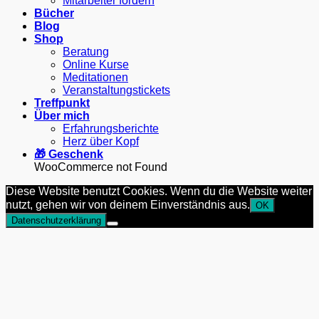
Mitarbeiter fördern
Bücher
Blog
Shop
Beratung
Online Kurse
Meditationen
Veranstaltungstickets
Treffpunkt
Über mich
Erfahrungsberichte
Herz über Kopf
🎁 Geschenk
WooCommerce not Found
Diese Website benutzt Cookies. Wenn du die Website weiter
nutzt, gehen wir von deinem Einverständnis aus.
OK
Datenschutzerklärung