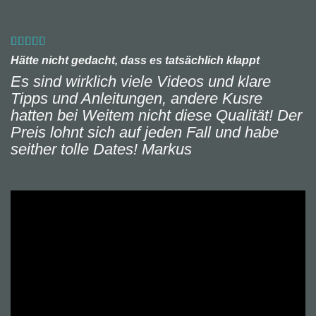
Hätte nicht gedacht, dass es tatsächlich klappt
Es sind wirklich viele Videos und klare
Tipps und Anleitungen, andere Kusre
hatten bei Weitem nicht diese Qualität! Der
Preis lohnt sich auf jeden Fall und habe
seither tolle Dates!
Markus